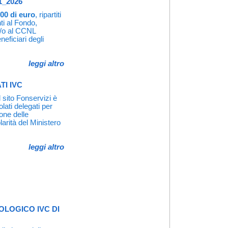
1_2026
,00 di euro
, ripartiti
ti al Fondo,
e/o al CCNL
eficiari degli
leggi altro
TI IVC
 sito Fonservizi è
olati delegati per
ione delle
olarità del Ministero
leggi altro
LOGICO IVC DI