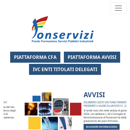
Fondo Formazi
PIATTAFORMA CFA
PIATTAFORMA AVVISI
IVC ENTI TITOLATI DELEGATI
Banner della home page
AVVISI
DELIBERATO L’ESITO DEI PIANI FORMATIVI
PRESENTATI A VALERE SULL’AVVISO 01_2026
Si rende noto che nella seduta di giovedì 30 luglio
2026, con delibera n. 60 il Consiglio di
Amministrazione di Fonservizi ha deliberato le
graduatorie dei piani formativi...
MAGGIORI INFORMAZIONI